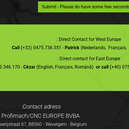
Submit - Please do have some few seconds pa
Direct Contact for West Europe :
Call (
+32) 0475.736.351 -
Patrick
(Nederlands, Français, 
Direct contact for East Europe :
2.346.170 -
Cézar
(English, Français, Română)
or call (
+40) 07
Contact adress:
Profimach/CNC EUROPE BVBA
sserijstraat 67, B8560 - Wevelgem - Belgium