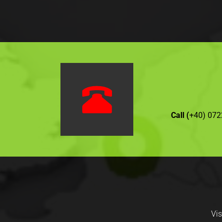
Call (
+40) 072
Vi