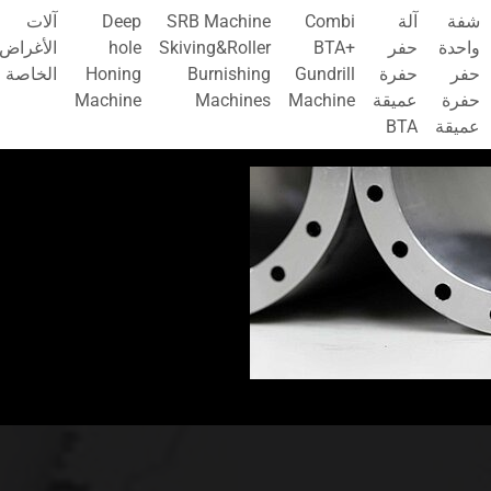
شفة
آلة
Combi
SRB Machine
Deep
آلات
واحدة
حفر
BTA+
Skiving&Roller
hole
الأغراض
حفر
حفرة
Gundrill
Burnishing
Honing
الخاصة
حفرة
عميقة
Machine
Machines
Machine
عميقة
BTA