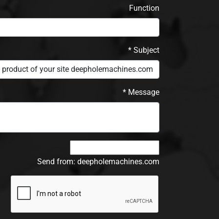
Function
*
Subject
*
Message
*
Send from: deepholemachines.com