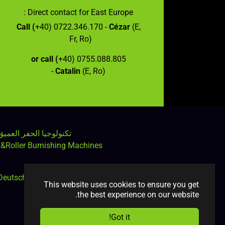
Direct contact for East Europe :
Call (
+40) 0722.346.170 -
Cézar
(E,
Fr, Ro)
or call (
+40) 0755.088.805
-
Catalin
(E, Ro)
تكنولوجيا الحفر العميق
&Roller Burnishing Machines
Deutsch
Czech
Arabic
English
This website uses cookies to ensure you get
the best experience on our website.
Got it!