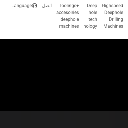
((current))
Highspeed
Deep
Toolings+
اتصل
Language
accesoiries
hole
Deephole
deephole
tech
Drilling
machines
nology
Machines