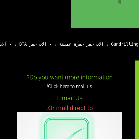
 السرعة
Do you want more information?
Click here to mail us!
E-mail Us
Or mail direct to: