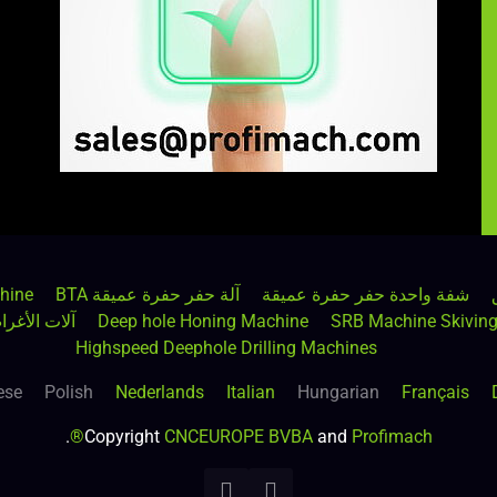
شفة واحدة حفر حفرة عميقة
آلة حفر حفرة عميقة BTA
hine
SRB Machine Skiving
Deep hole Honing Machine
آلات الأغر
Highspeed Deephole Drilling Machines
ese
Polish
Nederlands
Italian
Hungarian
Français
.
Copyright
CNCEUROPE BVBA
and
Profimach®